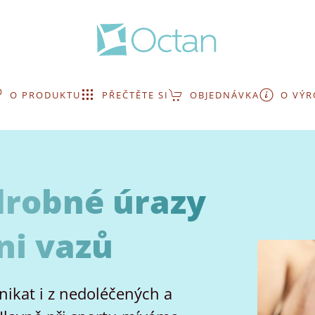
O PRODUKTU
PŘEČTĚTE SI
OBJEDNÁVKA
O VÝR
drobné úrazy
ni vazů
nikat i z nedoléčených a