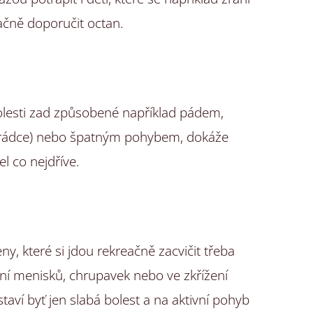
ačně doporučit octan.
olesti zad způsobené například pádem,
hrádce) nebo špatným pohybem, dokáže
el co nejdříve.
ny, které si jdou rekreačně zacvičit třeba
ní menisků, chrupavek nebo ve zkřížení
taví byť jen slabá bolest a na aktivní pohyb