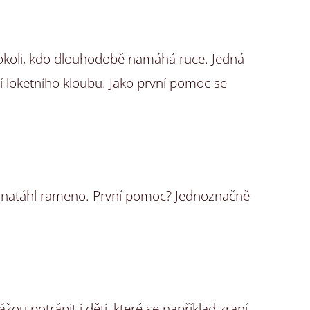
hokoli, kdo dlouhodobě namáhá ruce. Jedná
í loketního kloubu. Jako první pomoc se
ěk natáhl rameno. První pomoc? Jednoznačně
kážou potrápit i děti, které se například zraní