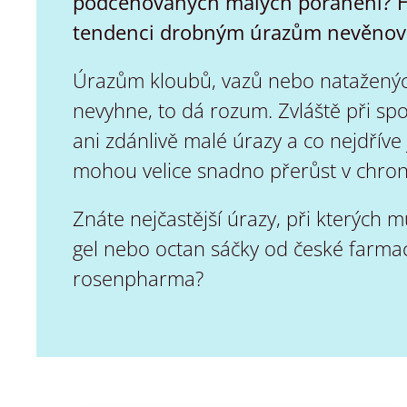
podceňovaných malých poranění? H
tendenci drobným úrazům nevěnova
Úrazům kloubů, vazů nebo natažených 
nevyhne, to dá rozum. Zvláště při sp
ani zdánlivě malé úrazy a co nejdříve 
mohou velice snadno přerůst v chron
Znáte nejčastější úrazy, při kterých
gel nebo octan sáčky od české farmac
rosenpharma?