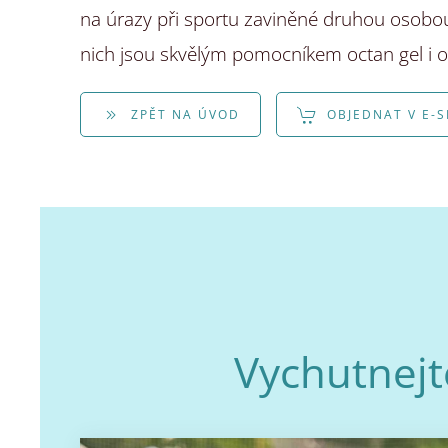
na úrazy při sportu zaviněné druhou osobou? 
nich jsou skvělým pomocníkem octan gel i o
ZPĚT NA ÚVOD
OBJEDNAT V E-
Vychutnejt