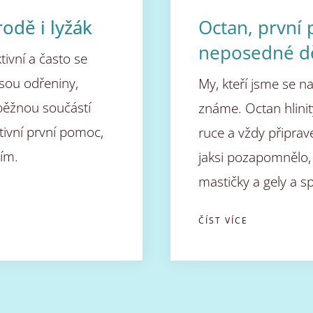
rodě i lyžák
Octan, první
neposedné dě
tivní a často se
jsou odřeniny,
My, kteří jsme se na
běžnou součástí
známe. Octan hlinitý
ektivní první pomoc,
ruce a vždy připrav
ím.
jaksi pozapomnělo, 
mastičky a gely a s
ČÍST VÍCE