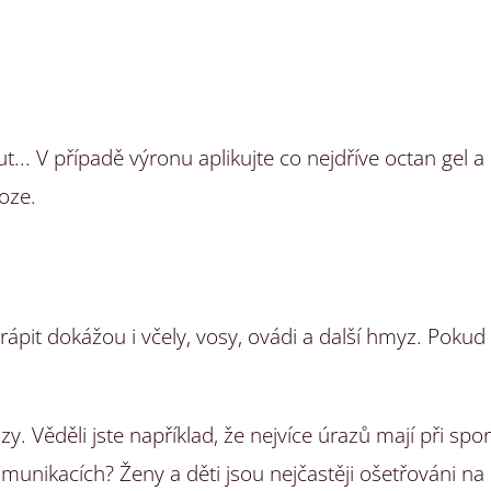
t... V případě výronu aplikujte co nejdříve octan gel 
oze.
rápit dokážou i včely, vosy, ovádi a další hmyz. Poku
y. Věděli jste například, že nejvíce úrazů mají při spor
munikacích? Ženy a děti jsou nejčastěji ošetřováni n