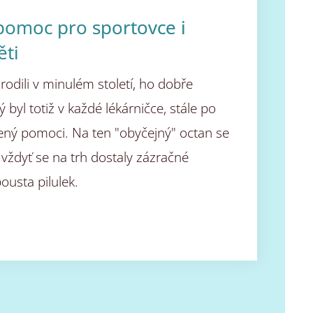
 pomoc pro sportovce i
ti
rodili v minulém století, ho dobře
 byl totiž v každé lékárničce, stále po
ený pomoci. Na ten "obyčejný" octan se
vždyť se na trh dostaly zázračné
pousta pilulek.