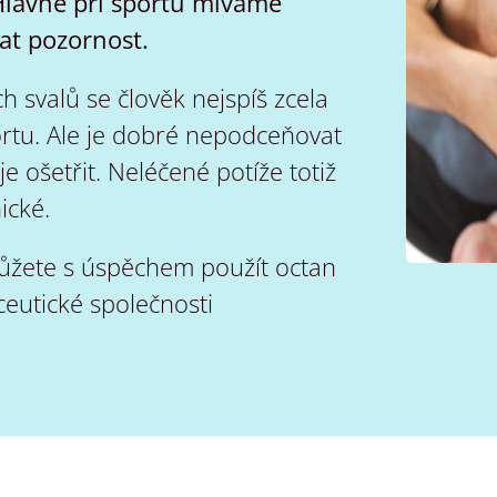
lavně při sportu míváme
t pozornost.
svalů se člověk nejspíš zcela
ortu. Ale je dobré nepodceňovat
je ošetřit. Neléčené potíže totiž
ické.
 můžete s úspěchem použít octan
eutické společnosti