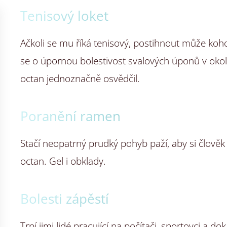
Tenisový loket
Ačkoli se mu říká tenisový, postihnout může ko
se o úpornou bolestivost svalových úponů v okol
octan jednoznačně osvědčil.
Poranění ramen
Stačí neopatrný prudký pohyb paží, aby si člov
octan. Gel i obklady.
Bolesti zápěstí
Trpí jimi lidé pracující na počítači, sportovci a do