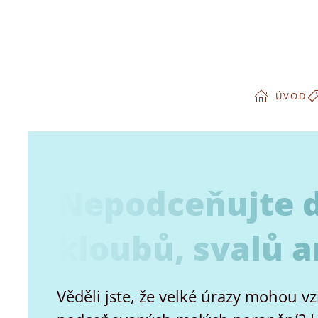
Přejít na hlavní obsah
ÚVOD
Nepodceňujte 
kloubů, svalů a
Věděli jste, že velké úrazy mohou vz